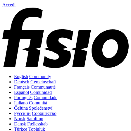
Accedi
English
Community
Deutsch
Gemeinschaft
Français
Communauté
Español
Comunidad
Português
Comunidade
Italiano
Comunità
Čeština
Společenství
Русский
Сообщество
Norsk
Samfunn
Dansk
Fællesskab
Türkçe
Topluluk