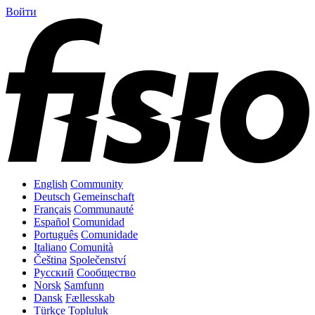
Войти
English
Community
Deutsch
Gemeinschaft
Français
Communauté
Español
Comunidad
Português
Comunidade
Italiano
Comunità
Čeština
Společenství
Русский
Сообщество
Norsk
Samfunn
Dansk
Fællesskab
Türkçe
Topluluk