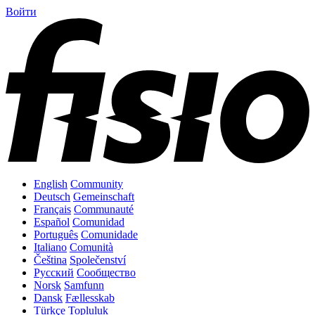
Войти
English
Community
Deutsch
Gemeinschaft
Français
Communauté
Español
Comunidad
Português
Comunidade
Italiano
Comunità
Čeština
Společenství
Русский
Сообщество
Norsk
Samfunn
Dansk
Fællesskab
Türkçe
Topluluk