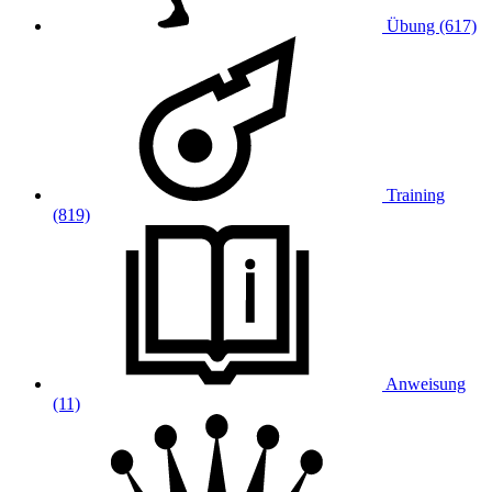
Übung (617)
Training
(819)
Anweisung
(11)