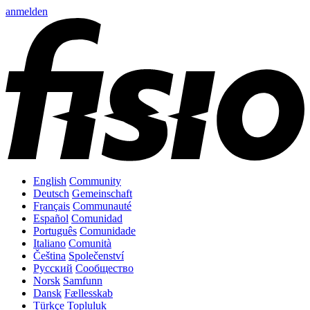
anmelden
English
Community
Deutsch
Gemeinschaft
Français
Communauté
Español
Comunidad
Português
Comunidade
Italiano
Comunità
Čeština
Společenství
Русский
Сообщество
Norsk
Samfunn
Dansk
Fællesskab
Türkçe
Topluluk