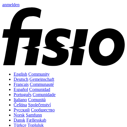
anmelden
English
Community
Deutsch
Gemeinschaft
Français
Communauté
Español
Comunidad
Português
Comunidade
Italiano
Comunità
Čeština
Společenství
Русский
Сообщество
Norsk
Samfunn
Dansk
Fællesskab
Türkçe
Topluluk