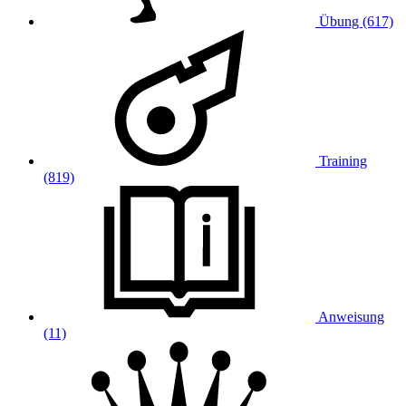
Übung (617)
Training
(819)
Anweisung
(11)