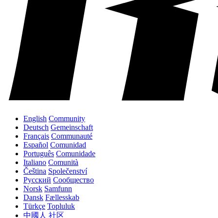
English
Community
Deutsch
Gemeinschaft
Français
Communauté
Español
Comunidad
Português
Comunidade
Italiano
Comunità
Čeština
Společenství
Русский
Сообщество
Norsk
Samfunn
Dansk
Fællesskab
Türkçe
Topluluk
中國人
社区