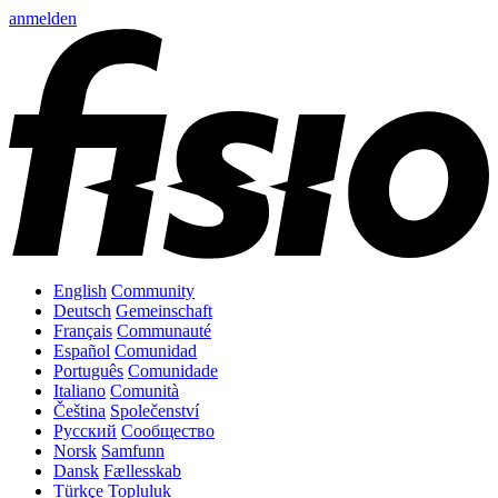
anmelden
English
Community
Deutsch
Gemeinschaft
Français
Communauté
Español
Comunidad
Português
Comunidade
Italiano
Comunità
Čeština
Společenství
Русский
Сообщество
Norsk
Samfunn
Dansk
Fællesskab
Türkçe
Topluluk