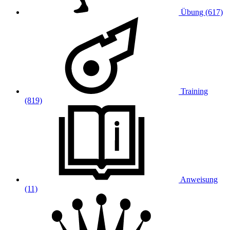
Übung (617)
Training
(819)
Anweisung
(11)