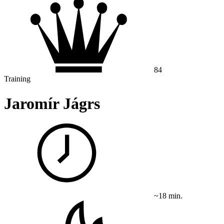
84
Training
Jaromír Jágrs
~18 min.