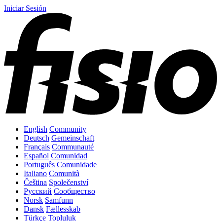
Iniciar Sesión
English
Community
Deutsch
Gemeinschaft
Français
Communauté
Español
Comunidad
Português
Comunidade
Italiano
Comunità
Čeština
Společenství
Русский
Сообщество
Norsk
Samfunn
Dansk
Fællesskab
Türkçe
Topluluk