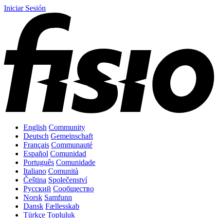
Iniciar Sesión
English
Community
Deutsch
Gemeinschaft
Français
Communauté
Español
Comunidad
Português
Comunidade
Italiano
Comunità
Čeština
Společenství
Русский
Сообщество
Norsk
Samfunn
Dansk
Fællesskab
Türkçe
Topluluk