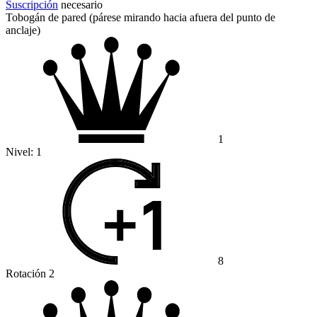
Suscripción
necesario
Tobogán de pared (párese mirando hacia afuera del punto de
anclaje)
1
Nivel:
1
8
Rotación 2