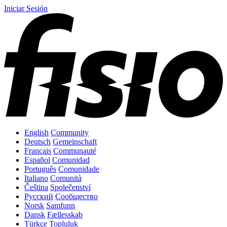
Iniciar Sesión
English
Community
Deutsch
Gemeinschaft
Français
Communauté
Español
Comunidad
Português
Comunidade
Italiano
Comunità
Čeština
Společenství
Русский
Сообщество
Norsk
Samfunn
Dansk
Fællesskab
Türkçe
Topluluk