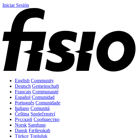
Iniciar Sesión
English
Community
Deutsch
Gemeinschaft
Français
Communauté
Español
Comunidad
Português
Comunidade
Italiano
Comunità
Čeština
Společenství
Русский
Сообщество
Norsk
Samfunn
Dansk
Fællesskab
Türkçe
Topluluk