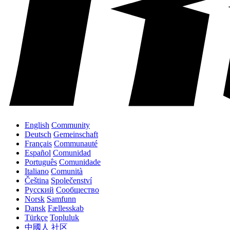
English
Community
Deutsch
Gemeinschaft
Français
Communauté
Español
Comunidad
Português
Comunidade
Italiano
Comunità
Čeština
Společenství
Русский
Сообщество
Norsk
Samfunn
Dansk
Fællesskab
Türkçe
Topluluk
中國人
社区