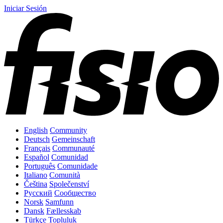
Iniciar Sesión
English
Community
Deutsch
Gemeinschaft
Français
Communauté
Español
Comunidad
Português
Comunidade
Italiano
Comunità
Čeština
Společenství
Русский
Сообщество
Norsk
Samfunn
Dansk
Fællesskab
Türkçe
Topluluk