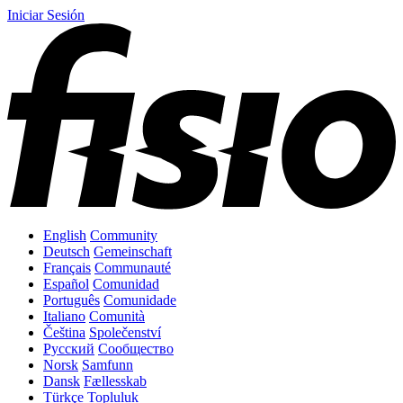
Iniciar Sesión
English
Community
Deutsch
Gemeinschaft
Français
Communauté
Español
Comunidad
Português
Comunidade
Italiano
Comunità
Čeština
Společenství
Русский
Сообщество
Norsk
Samfunn
Dansk
Fællesskab
Türkçe
Topluluk