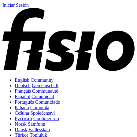
Iniciar Sesión
English
Community
Deutsch
Gemeinschaft
Français
Communauté
Español
Comunidad
Português
Comunidade
Italiano
Comunità
Čeština
Společenství
Русский
Сообщество
Norsk
Samfunn
Dansk
Fællesskab
Türkçe
Topluluk