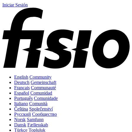
Iniciar Sesión
English
Community
Deutsch
Gemeinschaft
Français
Communauté
Español
Comunidad
Português
Comunidade
Italiano
Comunità
Čeština
Společenství
Русский
Сообщество
Norsk
Samfunn
Dansk
Fællesskab
Türkçe
Topluluk