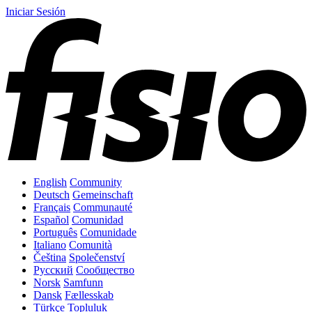
Iniciar Sesión
English
Community
Deutsch
Gemeinschaft
Français
Communauté
Español
Comunidad
Português
Comunidade
Italiano
Comunità
Čeština
Společenství
Русский
Сообщество
Norsk
Samfunn
Dansk
Fællesskab
Türkçe
Topluluk