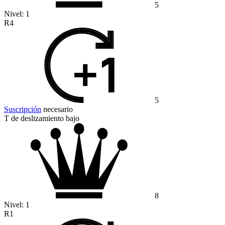
5
Nivel:
1
R4
5
Suscripción
necesario
T de deslizamiento bajo
8
Nivel:
1
R1