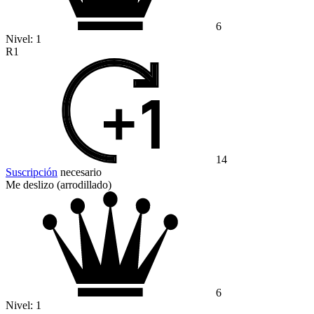
6
Nivel:
1
R1
14
Suscripción
necesario
Me deslizo (arrodillado)
6
Nivel:
1