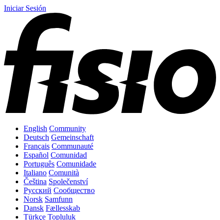
Iniciar Sesión
English
Community
Deutsch
Gemeinschaft
Français
Communauté
Español
Comunidad
Português
Comunidade
Italiano
Comunità
Čeština
Společenství
Русский
Сообщество
Norsk
Samfunn
Dansk
Fællesskab
Türkçe
Topluluk