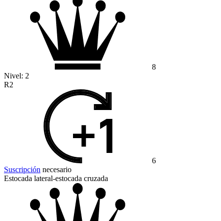
8
Nivel:
2
R2
6
Suscripción
necesario
Estocada lateral-estocada cruzada