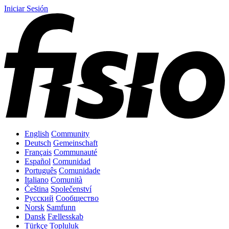
Iniciar Sesión
English
Community
Deutsch
Gemeinschaft
Français
Communauté
Español
Comunidad
Português
Comunidade
Italiano
Comunità
Čeština
Společenství
Русский
Сообщество
Norsk
Samfunn
Dansk
Fællesskab
Türkçe
Topluluk