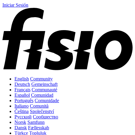
Iniciar Sesión
English
Community
Deutsch
Gemeinschaft
Français
Communauté
Español
Comunidad
Português
Comunidade
Italiano
Comunità
Čeština
Společenství
Русский
Сообщество
Norsk
Samfunn
Dansk
Fællesskab
Türkçe
Topluluk