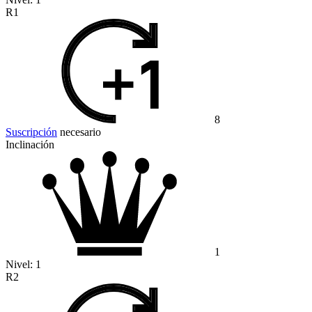
R1
8
Suscripción
necesario
Inclinación
1
Nivel:
1
R2