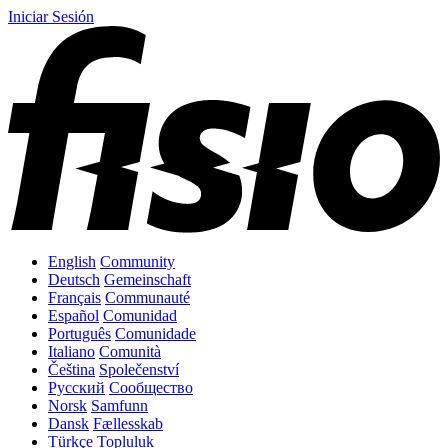
Iniciar Sesión
English
Community
Deutsch
Gemeinschaft
Français
Communauté
Español
Comunidad
Português
Comunidade
Italiano
Comunità
Čeština
Společenství
Русский
Сообщество
Norsk
Samfunn
Dansk
Fællesskab
Türkçe
Topluluk