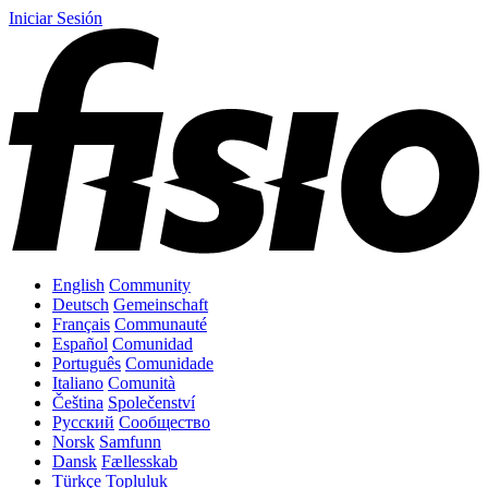
Iniciar Sesión
English
Community
Deutsch
Gemeinschaft
Français
Communauté
Español
Comunidad
Português
Comunidade
Italiano
Comunità
Čeština
Společenství
Русский
Сообщество
Norsk
Samfunn
Dansk
Fællesskab
Türkçe
Topluluk