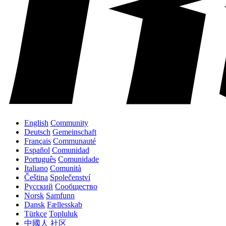
English
Community
Deutsch
Gemeinschaft
Français
Communauté
Español
Comunidad
Português
Comunidade
Italiano
Comunità
Čeština
Společenství
Русский
Сообщество
Norsk
Samfunn
Dansk
Fællesskab
Türkçe
Topluluk
中國人
社区