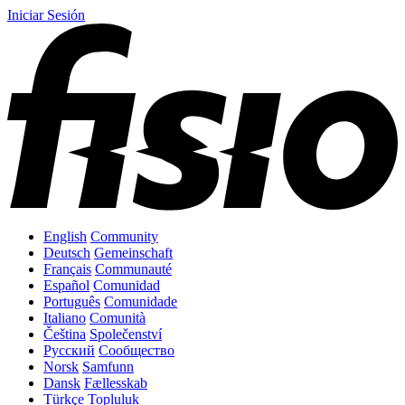
Iniciar Sesión
English
Community
Deutsch
Gemeinschaft
Français
Communauté
Español
Comunidad
Português
Comunidade
Italiano
Comunità
Čeština
Společenství
Русский
Сообщество
Norsk
Samfunn
Dansk
Fællesskab
Türkçe
Topluluk