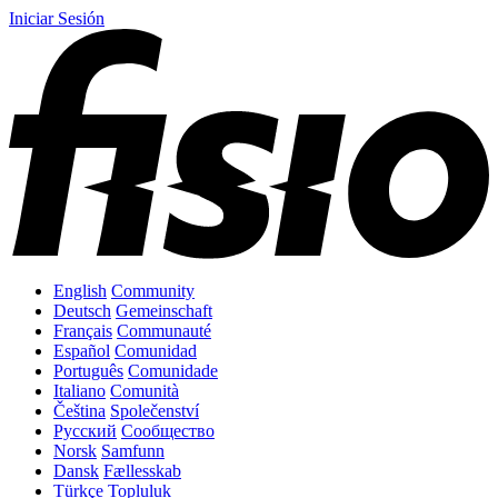
Iniciar Sesión
English
Community
Deutsch
Gemeinschaft
Français
Communauté
Español
Comunidad
Português
Comunidade
Italiano
Comunità
Čeština
Společenství
Русский
Сообщество
Norsk
Samfunn
Dansk
Fællesskab
Türkçe
Topluluk