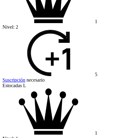
1
Nivel:
2
5
Suscripción
necesario
Estocadas L
1