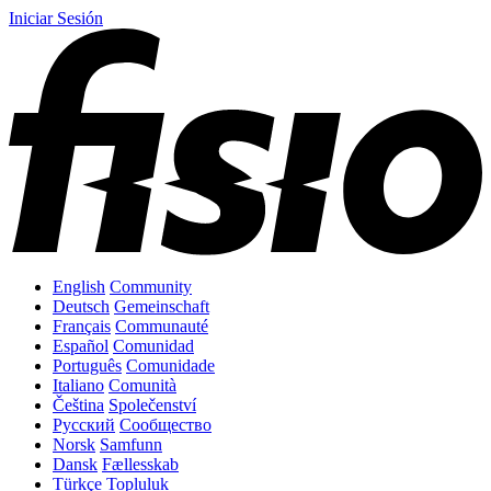
Iniciar Sesión
English
Community
Deutsch
Gemeinschaft
Français
Communauté
Español
Comunidad
Português
Comunidade
Italiano
Comunità
Čeština
Společenství
Русский
Сообщество
Norsk
Samfunn
Dansk
Fællesskab
Türkçe
Topluluk