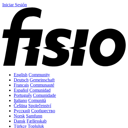
Iniciar Sesión
English
Community
Deutsch
Gemeinschaft
Français
Communauté
Español
Comunidad
Português
Comunidade
Italiano
Comunità
Čeština
Společenství
Русский
Сообщество
Norsk
Samfunn
Dansk
Fællesskab
Türkçe
Topluluk