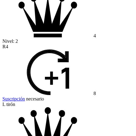
4
Nivel:
2
R4
8
Suscripción
necesario
L tirón