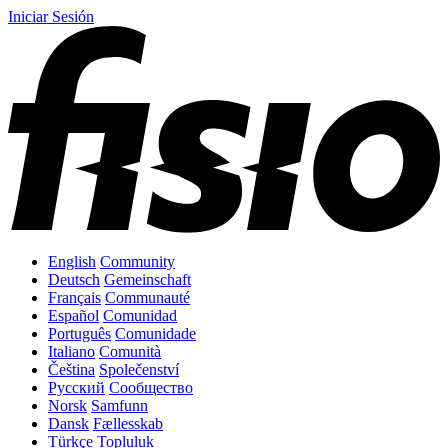
Iniciar Sesión
English
Community
Deutsch
Gemeinschaft
Français
Communauté
Español
Comunidad
Português
Comunidade
Italiano
Comunità
Čeština
Společenství
Русский
Сообщество
Norsk
Samfunn
Dansk
Fællesskab
Türkçe
Topluluk