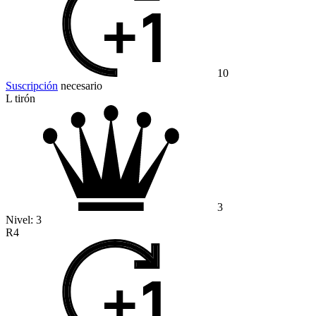
10
Suscripción
necesario
L tirón
3
Nivel:
3
R4