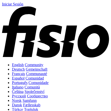
Iniciar Sesión
English
Community
Deutsch
Gemeinschaft
Français
Communauté
Español
Comunidad
Português
Comunidade
Italiano
Comunità
Čeština
Společenství
Русский
Сообщество
Norsk
Samfunn
Dansk
Fællesskab
Türkçe
Topluluk