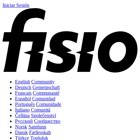
Iniciar Sesión
English
Community
Deutsch
Gemeinschaft
Français
Communauté
Español
Comunidad
Português
Comunidade
Italiano
Comunità
Čeština
Společenství
Русский
Сообщество
Norsk
Samfunn
Dansk
Fællesskab
Türkçe
Topluluk