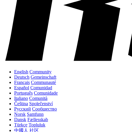
English
Community
Deutsch
Gemeinschaft
Français
Communauté
Español
Comunidad
Português
Comunidade
Italiano
Comunità
Čeština
Společenství
Русский
Сообщество
Norsk
Samfunn
Dansk
Fællesskab
Türkçe
Topluluk
中國人
社区