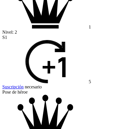
1
Nivel:
2
S1
5
Suscripción
necesario
Pose de héroe