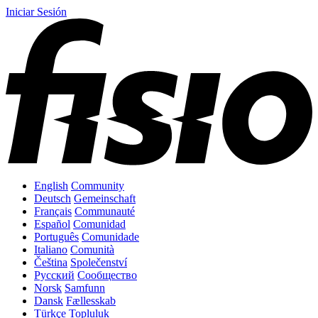
Iniciar Sesión
English
Community
Deutsch
Gemeinschaft
Français
Communauté
Español
Comunidad
Português
Comunidade
Italiano
Comunità
Čeština
Společenství
Русский
Сообщество
Norsk
Samfunn
Dansk
Fællesskab
Türkçe
Topluluk