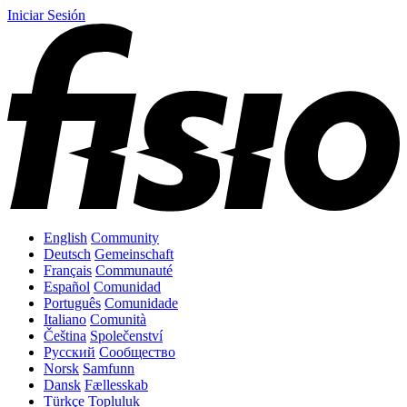
Iniciar Sesión
English
Community
Deutsch
Gemeinschaft
Français
Communauté
Español
Comunidad
Português
Comunidade
Italiano
Comunità
Čeština
Společenství
Русский
Сообщество
Norsk
Samfunn
Dansk
Fællesskab
Türkçe
Topluluk