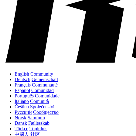
English
Community
Deutsch
Gemeinschaft
Français
Communauté
Español
Comunidad
Português
Comunidade
Italiano
Comunità
Čeština
Společenství
Русский
Сообщество
Norsk
Samfunn
Dansk
Fællesskab
Türkçe
Topluluk
中國人
社区