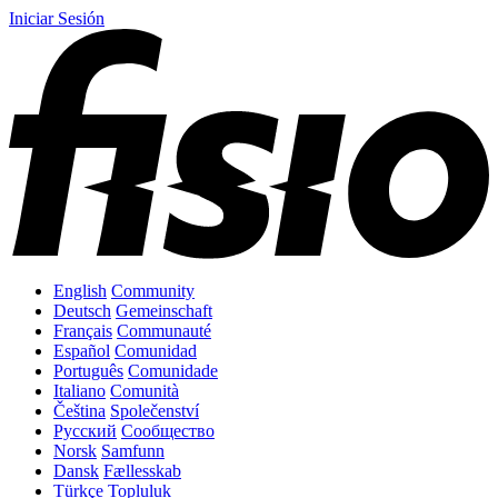
Iniciar Sesión
English
Community
Deutsch
Gemeinschaft
Français
Communauté
Español
Comunidad
Português
Comunidade
Italiano
Comunità
Čeština
Společenství
Русский
Сообщество
Norsk
Samfunn
Dansk
Fællesskab
Türkçe
Topluluk