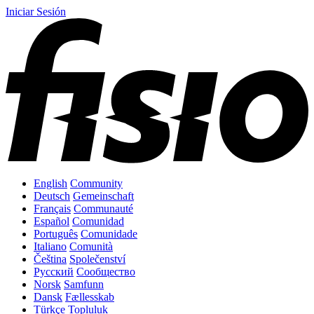
Iniciar Sesión
English
Community
Deutsch
Gemeinschaft
Français
Communauté
Español
Comunidad
Português
Comunidade
Italiano
Comunità
Čeština
Společenství
Русский
Сообщество
Norsk
Samfunn
Dansk
Fællesskab
Türkçe
Topluluk