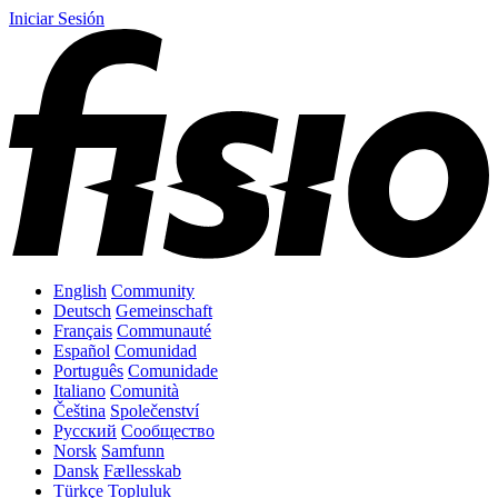
Iniciar Sesión
English
Community
Deutsch
Gemeinschaft
Français
Communauté
Español
Comunidad
Português
Comunidade
Italiano
Comunità
Čeština
Společenství
Русский
Сообщество
Norsk
Samfunn
Dansk
Fællesskab
Türkçe
Topluluk