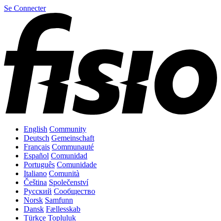
Se Connecter
English
Community
Deutsch
Gemeinschaft
Français
Communauté
Español
Comunidad
Português
Comunidade
Italiano
Comunità
Čeština
Společenství
Русский
Сообщество
Norsk
Samfunn
Dansk
Fællesskab
Türkçe
Topluluk