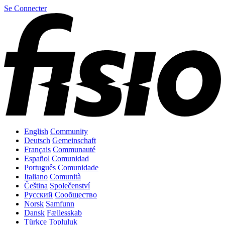
Se Connecter
English
Community
Deutsch
Gemeinschaft
Français
Communauté
Español
Comunidad
Português
Comunidade
Italiano
Comunità
Čeština
Společenství
Русский
Сообщество
Norsk
Samfunn
Dansk
Fællesskab
Türkçe
Topluluk