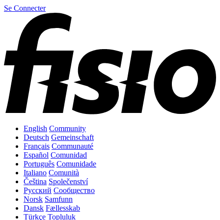
Se Connecter
English
Community
Deutsch
Gemeinschaft
Français
Communauté
Español
Comunidad
Português
Comunidade
Italiano
Comunità
Čeština
Společenství
Русский
Сообщество
Norsk
Samfunn
Dansk
Fællesskab
Türkçe
Topluluk