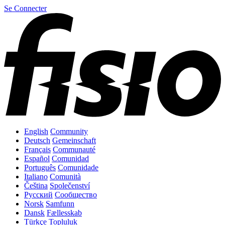
Se Connecter
English
Community
Deutsch
Gemeinschaft
Français
Communauté
Español
Comunidad
Português
Comunidade
Italiano
Comunità
Čeština
Společenství
Русский
Сообщество
Norsk
Samfunn
Dansk
Fællesskab
Türkçe
Topluluk