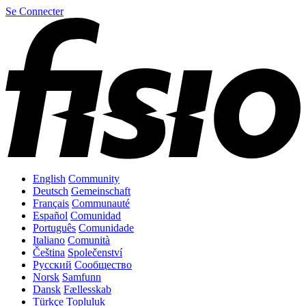
Se Connecter
English
Community
Deutsch
Gemeinschaft
Français
Communauté
Español
Comunidad
Português
Comunidade
Italiano
Comunità
Čeština
Společenství
Русский
Сообщество
Norsk
Samfunn
Dansk
Fællesskab
Türkçe
Topluluk