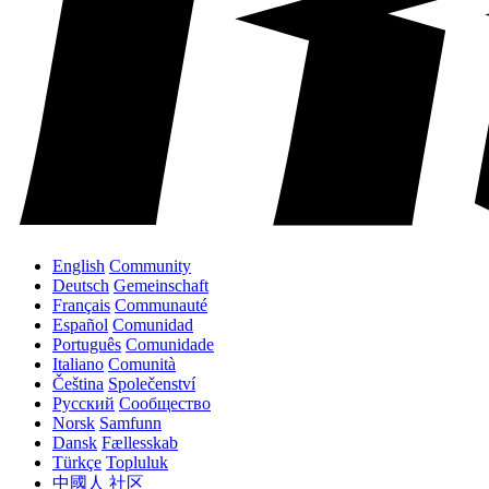
English
Community
Deutsch
Gemeinschaft
Français
Communauté
Español
Comunidad
Português
Comunidade
Italiano
Comunità
Čeština
Společenství
Русский
Сообщество
Norsk
Samfunn
Dansk
Fællesskab
Türkçe
Topluluk
中國人
社区