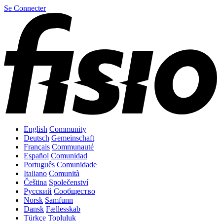
Se Connecter
English
Community
Deutsch
Gemeinschaft
Français
Communauté
Español
Comunidad
Português
Comunidade
Italiano
Comunità
Čeština
Společenství
Русский
Сообщество
Norsk
Samfunn
Dansk
Fællesskab
Türkçe
Topluluk