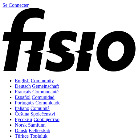
Se Connecter
English
Community
Deutsch
Gemeinschaft
Français
Communauté
Español
Comunidad
Português
Comunidade
Italiano
Comunità
Čeština
Společenství
Русский
Сообщество
Norsk
Samfunn
Dansk
Fællesskab
Türkçe
Topluluk