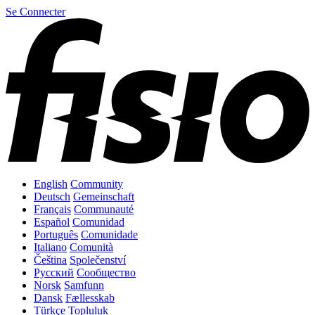
Se Connecter
English
Community
Deutsch
Gemeinschaft
Français
Communauté
Español
Comunidad
Português
Comunidade
Italiano
Comunità
Čeština
Společenství
Русский
Сообщество
Norsk
Samfunn
Dansk
Fællesskab
Türkçe
Topluluk