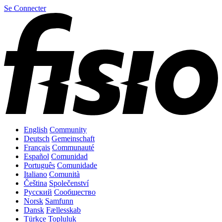
Se Connecter
English
Community
Deutsch
Gemeinschaft
Français
Communauté
Español
Comunidad
Português
Comunidade
Italiano
Comunità
Čeština
Společenství
Русский
Сообщество
Norsk
Samfunn
Dansk
Fællesskab
Türkçe
Topluluk