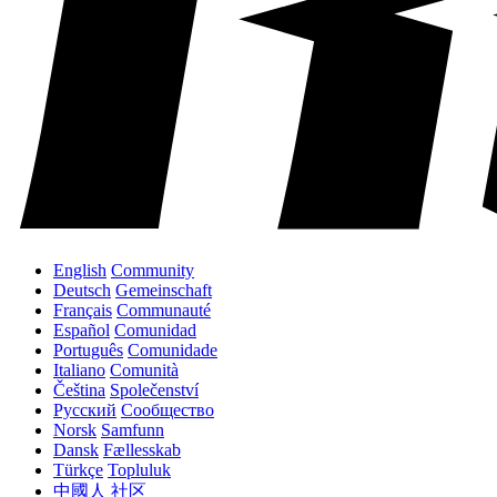
English
Community
Deutsch
Gemeinschaft
Français
Communauté
Español
Comunidad
Português
Comunidade
Italiano
Comunità
Čeština
Společenství
Русский
Сообщество
Norsk
Samfunn
Dansk
Fællesskab
Türkçe
Topluluk
中國人
社区