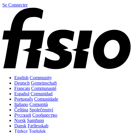
Se Connecter
English
Community
Deutsch
Gemeinschaft
Français
Communauté
Español
Comunidad
Português
Comunidade
Italiano
Comunità
Čeština
Společenství
Русский
Сообщество
Norsk
Samfunn
Dansk
Fællesskab
Türkçe
Topluluk