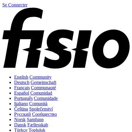
Se Connecter
English
Community
Deutsch
Gemeinschaft
Français
Communauté
Español
Comunidad
Português
Comunidade
Italiano
Comunità
Čeština
Společenství
Русский
Сообщество
Norsk
Samfunn
Dansk
Fællesskab
Türkçe
Topluluk